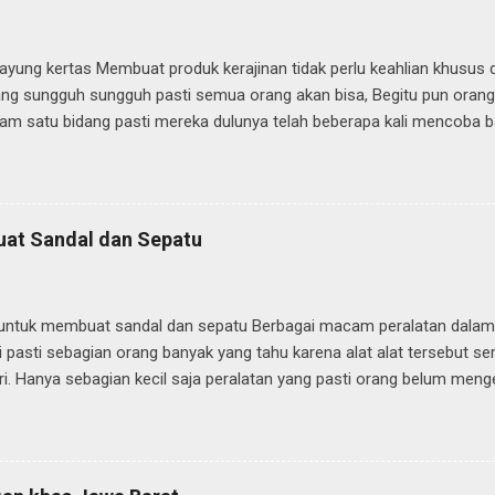
ayung kertas Membuat produk kerajinan tidak perlu keahlian khusus
ang sungguh sungguh pasti semua orang akan bisa, Begitu pun orang 
lam satu bidang pasti mereka dulunya telah beberapa kali mencoba
 kesalahan serta kegagalan dan pada akhirnya pasti akan bisa. Mema
mbuat produk kerajinan apalagi kerajinan payung kertas atau payung
ta mencobanya. Pada kesempatan kali ini kita akan membahas cara
ng kita sebut payung geulis, Dengan bahan dan peralatan yang sederh
uat Sandal dan Sepatu
erajinan payung kertas, hanya ada bahan atau bagian bagian tertentu
 di peroleh, misalnya rangka atau kerangka payung karena pembuata
n oleh para pengrajin khusus yang biasa membuat rangka. Rangka pay
t untuk membuat sandal dan sepatu Berbagai macam peralatan dala
i pasti sebagian orang banyak yang tahu karena alat alat tersebut ser
ri. Hanya sebagian kecil saja peralatan yang pasti orang belum meng
a pernah melihat seorang tukang sol sepatu keliling yang suka menaw
h contoh kecil peralatan mereka hampir sama, namun itu secara sede
h penting dalam membuat sebuah sandal atau sepatu karena fungs
motong, menjahit, membentuk atau mencetak suatu bahan sandal a