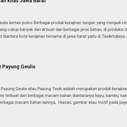
gan khas Jawa Barat
ebuah sandal atau sepatu atau yang kita lihat sehari hari. Berikut b
gunakan para pengrajin sandal dalam membuat sandal atau sepatu, pe
gunakan para pengrajin sandal Tarumpah , Alat Pres untuk menekan a
ulis kertas polos Berbagai produk kerajinan tangan yang menjadi ci
ilang cukup banyak dan di buat dari berbagai jenis bahan, di produksi 
t diantara kota kerajinan ternama di jawa barat yaitu di Tasikmalaya
h banyak daerah penghasil produk kerajinan tangan lainnya. Produk 
da umumnya hasil karya kerajinan tangan sederhana dari bahan baha
kerajinannya meliputi, 1. Pakaian dan busana Jawa Barat juga mengah
 Jawa Barat dapat kita jumpai para pengrajin batik meskipun jumlahny
 Payung Geulis
rajinan batik yang sangat terkenal di jawa barat yaitu kerajinan bati
mega mendung. Selain batik, Jawa Barat juga terkenal dengan produ
duk pakaian jadi atau busa...
n Payung Geulis atau Payung Tasik adalah merupakan produk kerajina
 ini terbuat dari berbagai macam bahan diantaranya kayu, bambu, kai
berbagai macam bahan lainnya, Hiasan, gambar atau motif pada payu
a oleh pelukis atau para pengrajin berpengalaman tanpa membuat sk
udah mahir dan biasa membuat berbagai macam corak atau bentuk hi
engan coretan coretan sederhana maka terbentuk hiasan atau motif