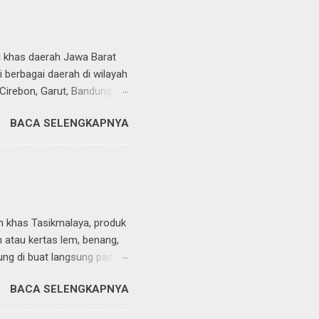
erbagai macam peralatan
ralatan ini hampir sama
tau mengepres bagia...
ri khas daerah Jawa Barat
di berbagai daerah di wilayah
, Cirebon, Garut, Bandung
kerajinan tangan khas jawa
BACA SELENGKAPNYA
n alam , berbagai macam
asilkan kain batik, setiap
a tidak terlalu banyak,
k khas Cirebon dengan motif
k pakaian atau busananya
n khas Tasikmalaya, produk
n atau kertas lem, benang,
ng di buat langsung pada
etsa terlebih dahulu,
BACA SELENGKAPNYA
asan yang di inginkan.
 gambar yang menarik, para