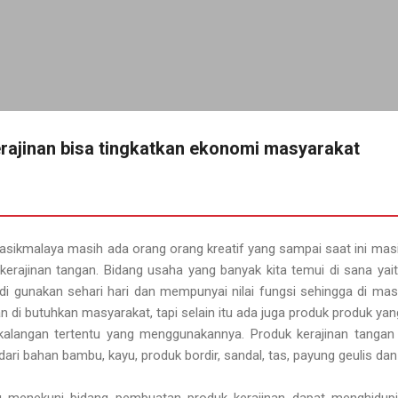
Langsung ke konten utama
ajinan bisa tingkatkan ekonomi masyarakat
asikmalaya masih ada orang orang kreatif yang sampai saat ini ma
erajinan tangan. Bidang usaha yang banyak kita temui di sana ya
 di gunakan sehari hari dan mempunyai nilai fungsi sehingga di ma
 di butuhkan masyarakat, tapi selain itu ada juga produk produk ya
alangan tertentu yang menggunakannya. Produk kerajinan tangan 
dari bahan bambu, kayu, produk bordir, sandal, tas, payung geulis dan
 menekuni bidang pembuatan produk kerajinan dapat menghidup