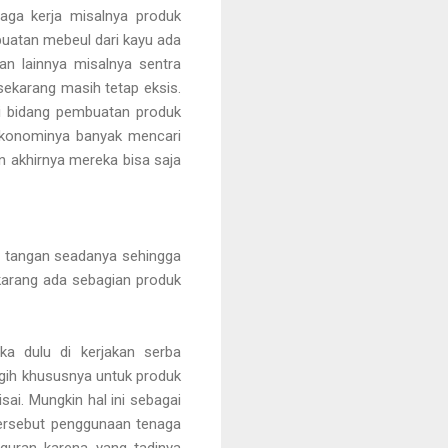
naga kerja misalnya produk
buatan mebeul dari kayu ada
nan lainnya misalnya sentra
 sekarang masih tetap eksis.
ni bidang pembuatan produk
ekonominya banyak mencari
an akhirnya mereka bisa saja
n tangan seadanya sehingga
ekarang ada sebagian produk
a dulu di kerjakan serba
ih khususnya untuk produk
i. Mungkin hal ini sebagai
tersebut penggunaan tenaga
uran karena yang tadinya