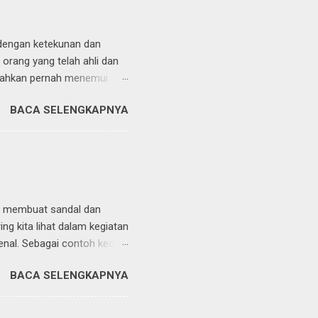
 dengan ketekunan dan
orang yang telah ahli dan
 bahkan pernah menemui
ng tidak setiap orang
BACA SELENGKAPNYA
 geulis tapi apa salahnya
 membuat payung kertas
ana kita juga bisa
 saja yang akan sulit di
n rangka payung hanya bisa
ung tersebut terbuat dari
m membuat sandal dan
ing kita lihat dalam kegiatan
enal. Sebagai contoh kecil
arkan jasanya kepada kita,
BACA SELENGKAPNYA
rhana. Alat alat tersebut
inya bermacam macam dari
tau sepatu sehingga