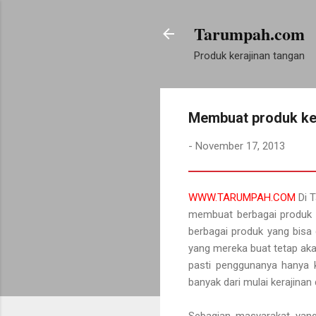
Tarumpah.com
Produk kerajinan tangan
Membuat produk ker
-
November 17, 2013
WWW.TARUMPAH.COM
Di T
membuat berbagai produk k
berbagai produk yang bisa
yang mereka buat tetap akan
pasti penggunanya hanya k
banyak dari mulai kerajinan 
Sebagian masyarakat yang