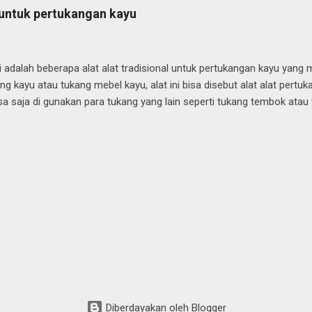
pelukis payung ini umumnya berusia lanjut karena proses regenerasi
 untuk pertukangan kayu
ayung geulis Tasikmalaya sangat di tentukan oleh oleh beberapa fak
lnya dan bahan yang di gunakan. Biasanya untuk payung geulis dari 
bandingkan dari bahan kertas. Berikut adalah bahan ...
ni adalah beberapa alat alat tradisional untuk pertukangan kayu yang
ng kayu atau tukang mebel kayu, alat ini bisa disebut alat alat pertu
bisa saja di gunakan para tukang yang lain seperti tukang tembok at
Bahkan ada sebagian alat sering di gunakan para pembuat produk ker
 kata istilah menggunakan bahasa daerah sehari hari atau bahasa s
n penyebutan nama dan istilah.berikut diantaranya, Palu Untuk memu
aku atau sebagai alat bantu lainnya Unar alat pembuat garis Unar Alat
 yang sangat unik dan langka yang berfungsi untuk membuat garis pa
ara menempelkan bagian yang ada ujung pakunya kemudian di dorong
ingga bekas ujung payu yang runcing ada bekasnya...
Diberdayakan oleh Blogger