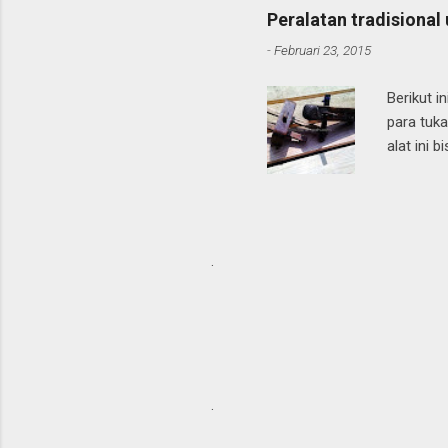
pelukis 
Peralatan tradisional
sebuah P
-
Februari 23, 2015
atau keci
mahal di 
Berikut i
para tuka
alat ini 
lainnya. 
sebagian
perbedaa
seperti p
.
peralatan
dengan c
kayu seh
.