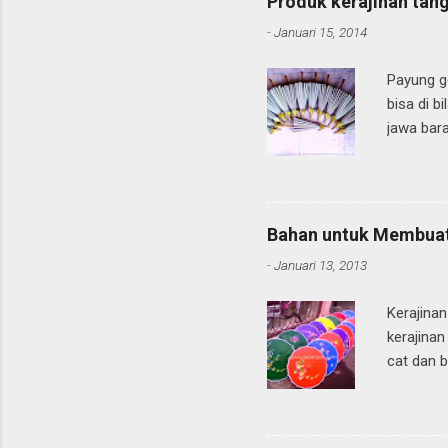
Produk kerajinan tan
menjadi s
-
Januari 15, 2014
yang di 
yang di 
Payung ge
bisa di b
jawa bara
dan masi
barat pa
kategori 
daerah di
Bahan untuk Membuat
produk ke
-
Januari 13, 2013
khasnya 
yaitu pro
Kerajina
kerajinan
cat dan 
payungny
mereka s
Bahkan d