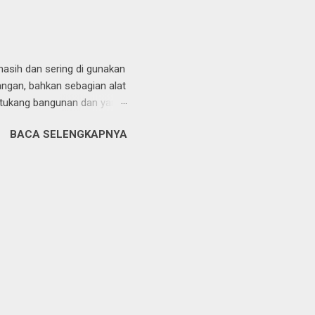
 yang sangat kurang. Harga
tor selain ukuran besar
bahan kain harganya akan
 masih dan sering di gunakan
kangan, bahkan sebagian alat
au tukang bangunan dan yang
ajinan. Di karenakan
BACA SELENGKAPNYA
unda maka akan ada
kul bagian yang di perlukan
 ini bisa di bilang
da bagian sisi kayu,
 mengikuti bagian sisi