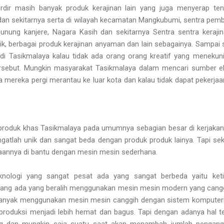
ordir masih banyak produk kerajinan lain yang juga menyerap te
 dan sekitarnya serta di wilayah kecamatan Mangkubumi, sentra pem
Gunung kanjere, Nagara Kasih dan sekitarnya Sentra sentra keraji
tik, berbagai produk kerajinan anyaman dan lain sebagainya. Sampai
 di Tasikmalaya kalau tidak ada orang orang kreatif yang meneku
tersebut. Mungkin masyarakat Tasikmalaya dalam mencari sumber 
ja mereka pergi merantau ke luar kota dan kalau tidak dapat pekerja
roduk khas Tasikmalaya pada umumnya sebagian besar di kerjaka
ngatlah unik dan sangat beda dengan produk produk lainya. Tapi s
aannya di bantu dengan mesin mesin sederhana.
nologi yang sangat pesat ada yang sangat berbeda yaitu ketik
ang ada yang beralih menggunakan mesin mesin modern yang cangg
 banyak menggunakan mesin mesin canggih dengan sistem komputerisa
s produksi menjadi lebih hemat dan bagus. Tapi dengan adanya hal 
ng dan mungkin saja suatu saat akan menambah jumlah pengangg