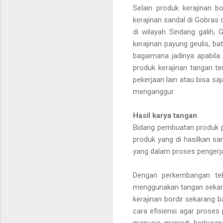
Selain produk kerajinan b
kerajinan sandal di Gobras
di wilayah Sindang galih, 
kerajinan payung geulis, ba
bagaimana jadinya apabila
produk kerajinan tangan 
pekerjaan lain atau bisa sa
menganggur.
Hasil karya tangan
Bidang pembuatan produk p
produk yang di hasilkan sa
yang dalam proses pengerj
Dengan perkembangan tek
menggunakan tangan sekar
kerajinan bordir sekarang
cara efisiensi agar prose
manusia menjadi berkura