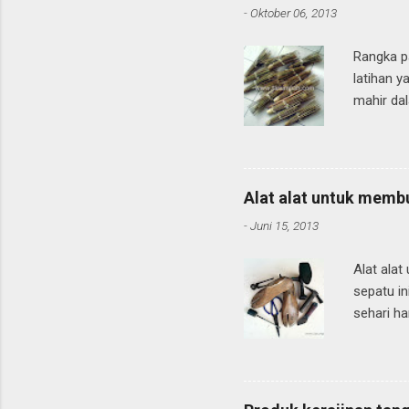
-
Oktober 06, 2013
Rangka p
latihan y
mahir da
beberapa
mampu me
kalau ki
atau seri
Alat alat untuk memb
membuat k
-
Juni 15, 2013
buat dan
di lakuka
Alat ala
bah...
sepatu in
sehari ha
pasti kit
Nah itula
sangatla
mulai me