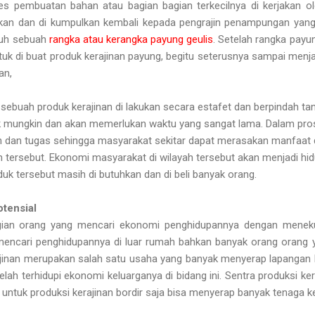
es pembuatan bahan atau bagian bagian terkecilnya di kerjakan ole
kan dan di kumpulkan kembali kepada pengrajin penampungan yang n
utuh sebuah
rangka atau kerangka payung geulis
. Setelah rangka payu
ntuk di buat produk kerajinan payung, begitu seterusnya sampai men
an,
buah produk kerajinan di lakukan secara estafet dan berpindah tan
dak mungkin dan akan memerlukan waktu yang sangat lama. Dalam pro
 dan tugas sehingga masyarakat sekitar dapat merasakan manfaat d
 tersebut. Ekonomi masyarakat di wilayah tersebut akan menjadi hidu
oduk tersebut masih di butuhkan dan di beli banyak orang.
otensial
an orang yang mencari ekonomi penghidupannya dengan menekuni
mencari penghidupannya di luar rumah bahkan banyak orang orang y
jinan merupakan salah satu usaha yang banyak menyerap lapangan k
ah terhidupi ekonomi keluarganya di bidang ini. Sentra produksi ker
untuk produksi kerajinan bordir saja bisa menyerap banyak tenaga ke