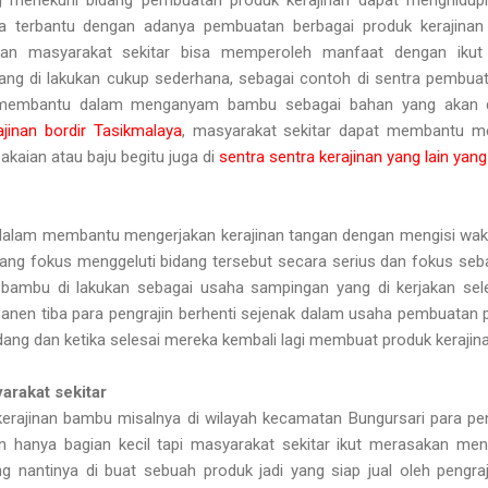
a terbantu dengan adanya pembuatan berbagai produk kerajinan 
nan masyarakat sekitar bisa memperoleh manfaat dengan ik
ng di lakukan cukup sederhana, sebagai contoh di sentra pembu
membantu dalam menganyam bambu sebagai bahan yang akan di 
ajinan bordir Tasikmalaya
, masyarakat sekitar dapat membantu m
kaian atau baju begitu juga di
sentra sentra kerajinan yang lain yang
dalam membantu mengerjakan kerajinan tangan dengan mengisi wak
yang fokus menggeluti bidang tersebut secara serius dan fokus se
n bambu di lakukan sebagai usaha sampingan yang di kerjakan sele
en tiba para pengrajin berhenti sejenak dalam usaha pembuatan p
dang dan ketika selesai mereka kembali lagi membuat produk kerajinan
rakat sekitar
rajinan bambu misalnya di wilayah kecamatan Bungursari para pe
 hanya bagian kecil tapi masyarakat sekitar ikut merasakan me
 nantinya di buat sebuah produk jadi yang siap jual oleh pengraji