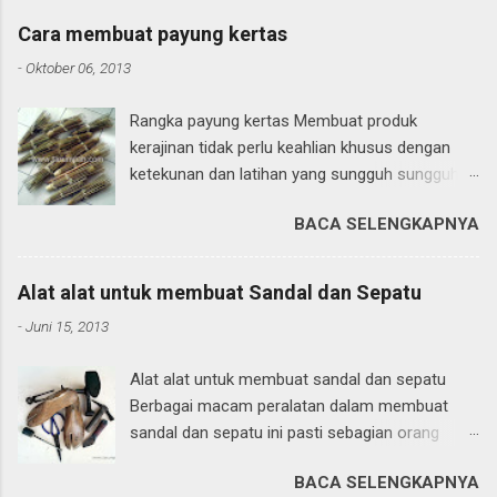
Cara membuat payung kertas
-
Oktober 06, 2013
Rangka payung kertas Membuat produk
kerajinan tidak perlu keahlian khusus dengan
ketekunan dan latihan yang sungguh sungguh
pasti semua orang akan bisa, Begitu pun orang
BACA SELENGKAPNYA
orang yang telah ahli dan mahir dalam satu
bidang pasti mereka dulunya telah beberapa kali
mencoba bahkan pernah menemui beberapa
Alat alat untuk membuat Sandal dan Sepatu
kesalahan serta kegagalan dan pada akhirnya
-
Juni 15, 2013
pasti akan bisa. Memang tidak setiap orang
mampu membuat produk kerajinan apalagi
Alat alat untuk membuat sandal dan sepatu
kerajinan payung kertas atau payung geulis tapi
Berbagai macam peralatan dalam membuat
apa salahnya kalau kita mencobanya. Pada
sandal dan sepatu ini pasti sebagian orang
kesempatan kali ini kita akan membahas cara
banyak yang tahu karena alat alat tersebut
membuat payung kertas atau sering kita sebut
BACA SELENGKAPNYA
sering kita lihat dalam kegiatan sehari hari.
payung geulis, Dengan bahan dan peralatan