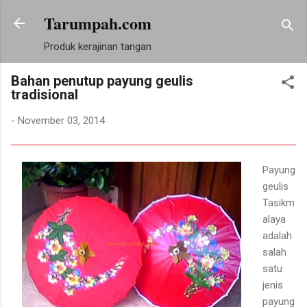
Tarumpah.com
Langsung ke konten utama
Produk kerajinan tangan
Bahan penutup payung geulis
tradisional
-
November 03, 2014
Payung
geulis
Tasikm
alaya
adalah
salah
satu
jenis
payung