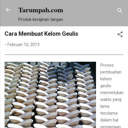
Tarumpah.com
Langsung ke konten utama
Produk kerajinan tangan
Cara Membuat Kelom Geulis
-
Februari 10, 2013
Proses
pembuatan
kelom
geulis
memerlukan
waktu yang
lama
terutama
dalam hal
pengerjaan